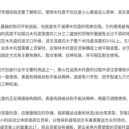
要凭借经验还要了解知识。使用木托盘不仅仅是小心拿放这么简单，其实
基础的知识开始说起，也就是关于淄博木托盘的简单应用。它的使用是有
物的高度不应超过木托盘宽度的三分之二盛放的货物尽量避免太过于高的
宽在木托盘的进叉口外缘，进叉深度应大于整个木托盘深度的2/3以上。
。如多木托盘需要上货架时，应保持木托盘在货架横梁上地平稳放置。对
的固定方式有主要有捆扎、胶合束缚、拉伸包装，并可相互配合使用。
现代包装行业中主要的商品之一，那么在运用木托盘的过程中该注意哪些
能一面使用，表面有网格状和平板状两种，底部有川字型、田字型或九只
列三种标准。
托盘的正反两面结构相同，表面有网格状和平板状两种，两面可调换使用
是双面托盘，应根据相应的存储、装卸搬运设备和状态(如仓库类型、货架
积小的自动立体库或高位货架，以堆垛机或电动叉车垂直搬运为主的场合
库或货架上的载重达1T，而且货架没有铺板，建议采用内置钢管的货架托