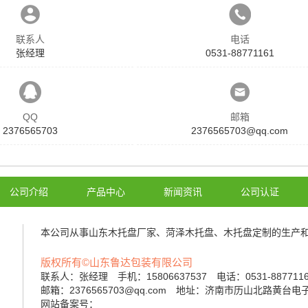
联系人
电话
张经理
0531-88771161
QQ
邮箱
2376565703
2376565703@qq.com
公司介绍
产品中心
新闻资讯
公司认证
本公司从事
山东木托盘厂家
、
菏泽木托盘
、
木托盘定制
的生产
版权所有©山东鲁达包装有限公司
联系人：张经理 手机：15806637537 电话：0531-88771
邮箱：2376565703@qq.com 地址：济南市历山北路黄台
网站备案号：