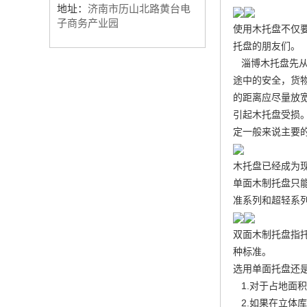
地址：
济南市历山北路黄台电
子商务产业园
使用木托盘不仅
托盘的朋友们。
淄博木托盘先从
途中的安全，货
的距离应尽量放
引起木托盘受损
定一般来说主要
木托盘已经成为
单面木制托盘只
准系列和超轻系
双面木制托盘指
种标准。
选用单面托盘还
1.对于占地面
2.如果在立体