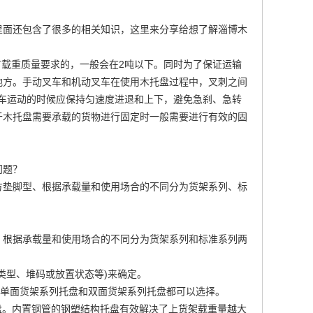
里面还包含了很多的相关知识，这里来分享给想了解淄博木
载重质量要求的，一般会在2吨以下。同时为了保证运输
地方。手动叉车和机动叉车在使用木托盘过程中，叉刺之间
叉车运动的时候应保持匀速度进退和上下，避免急刹、急转
于木托盘需要承载的货物进行固定时一般需要进行有效的固
问题？
方垫脚型、根据承载量和使用场合的不同分为货架系列、标
，根据承载量和使用场合的不同分为货架系列和标准系列两
类型、堆码或放置状态等)来确定。
，单面货架系列托盘和双面货架系列托盘都可以选择。
盘。内置钢管的钢塑结构托盘有效解决了上货架载重量越大