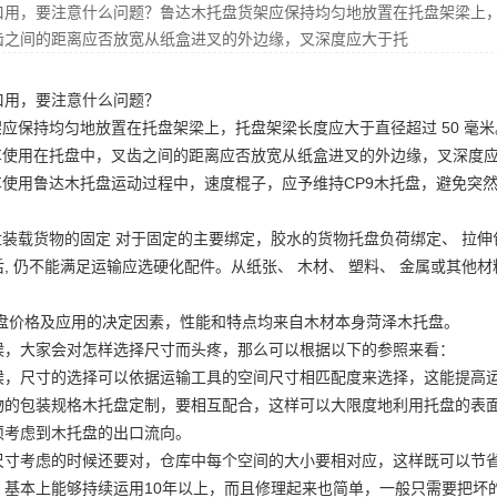
口用，要注意什么问题？鲁达木托盘货架应保持均匀地放置在托盘架梁上，
齿之间的距离应否放宽从纸盒进叉的外边缘，叉深度应大于托
口用，要注意什么问题？
应保持均匀地放置在托盘架梁上，托盘架梁长度应大于直径超过 50 毫米
用在托盘中，叉齿之间的距离应否放宽从纸盒进叉的外边缘，叉深度应大于
使用鲁达木托盘运动过程中，速度棍子，应予维持
CP9木托盘
，避免突
。
装载货物的固定 对于固定的主要绑定，胶水的货物托盘负荷绑定、 拉伸
, 仍不能满足运输应选硬化配件。从纸张、 木材、 塑料、 金属或其他
盘价格及应用的决定因素，性能和特点均来自木材本身
菏泽木托盘
。
候，大家会对怎样选择尺寸而头疼，那么可以根据以下的参照来看：
候，尺寸的选择可以依据运输工具的空间尺寸相匹配度来选择，这能提高
物的包装规格
木托盘定制
，要相互配合，这样可以大限度地利用托盘的表
须考虑到木托盘的出口流向。
尺寸考虑的时候还要对，仓库中每个空间的大小要相对应，这样既可以节
，基本上能够持续运用10年以上，而且修理起来也简单，一般只需要把坏