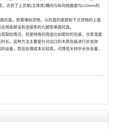
，达到了上货架(立体库)横向与纵向挠曲度均≤10mm的
单面托盘。若需堆码货物，以托盘的底部和下方货物的上面
适合用底部没有连接条的九脚型单面托盘。
出现裂纹情况，但是特殊的用途比如密封的包装，仓库湿度
耗时长。这种方法主要是针对出口的木质包装进行杀虫效
门的设备，而且处理成本比较高，可降低木材中水份含量，