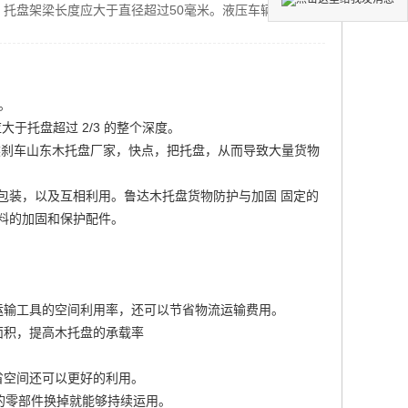
托盘架梁长度应大于直径超过50毫米。液压车辆和叉车使
。
托盘超过 2/3 的整个深度。
然刹车
山东木托盘厂家
，快点，把托盘，从而导致大量货物
包装，以及互相利用。鲁达木托盘货物防护与加固 固定的
材料的加固和保护配件。
运输工具的空间利用率，还可以节省物流运输费用。
面积，提高木托盘的承载率
省空间还可以更好的利用。
的零部件换掉就能够持续运用。