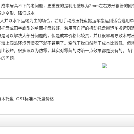
成本居高不下的老问题，更重要的是利用壁厚为2mm左右方形钢管的刚性
减少变形、降低成本。
积大并以水平运输为主的场合，若用手动液压托盘搬运车搬运则适合选用
面托盘或田字底型的单面托盘较好。若用可自行的机动托盘搬运车搬运则
法是可以解决大部分问题的，但是成本价格比较贵，并且很容易导致木材
在海上湿热环境等情况下就不管用了。空气干燥自然晾干成本比较低，但
的比较短。很多误以为防霉，其实对霉菌的防治一点效果都是没有的。专
本的问题。
准木托盘_GS1标准木托盘价格