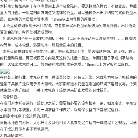
木托盘价格如果用于在仓库货架上进行货物碓码，要选择耐久性强、不易变形、静载
量大的托盘。一般是四面方向进叉这样的托盘、可以选择杂木田字结构的双面托盘木
质、较为硬的木质松木等木质，18mm以上为宜板的厚度以；
木托盘价格如果用于出口货物，或者熏蒸实木托盘必须选择免熏蒸托盘。出口通关
否则会影响，时间耽搁造成货物。
如果木托盘价格一直放在地铺板上使用（以后不再移动托盘装载货物），可选择结
构简单、成本较低、防潮防水、静载量适中的托盘。
木托盘价格如果用于频繁地运输、搬运和装卸工作，要选择刚性强、硬度强、较大
的托盘动载量。两面或四面方向进叉这样的托盘一般是、单面托盘日字或川字结构
的。选择杂木木质可以、较为硬的木质松木等木质，18mm以上为宜板的厚度以。
在包装运输行业，木托盘作为一种重量轻便、环保无污染、承载能力强及价格低廉的
运输工具被广泛应用于各大领域。大家都知道木托盘在潮湿的环境下容易发霉，今天
就来给大家详细谈一下关于木托盘干燥处理来防止发霉的具体操作。
1.设备检查。
在我们对木托盘进行干燥处理之前，需要将必要的设备检查一遍，如温度计、平衡含
水率测试片等装置，并将一切准备工作做好，以确保设备的正常稳定运行。
2.制定木托盘干燥过程的规程。
根据木托盘的材质、大小尺寸及其他相关因素来制定合适的干燥过程工艺规程，以便
在干燥过程能有条不紊地进行。
3.启动枯燥窑。