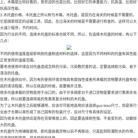
上，木箱是比较好看的，受欢迎的也是比较。比较好它的承重能力，抗高温、比较好
抗高压性能。
3.木托盘价格，木托盘之所以称为木箱，木托盘，是因为在海关的时候是不需要的，
它是国家规定的运输工具，因此，在过海关的时候是不需要进行检查的，这样可以大
大减少程序，节约时间。
因为行业的不同，选择木托盘的标准也就不同，所以，在选择木托盘的时候，有以下
几点：
不同的使用温度直接影响到托盘制造材料的选择，这是因为不同材料的托盘有其性能
正常发挥的温度范围。
要考虑使用环境会对托盘造成怎样的污染，污染教厉害的话，定要选择耐污染、易于
清洁的托盘。
在木托盘供应中，因为有的使用环境货物具有腐蚀性或者所承载的货物要求托盘有较
高的清洁程度，所以在挑选的时候，就要格外注意。
很多托盘承载的货物是用于出口的，由于许多国家对于进口货物是要求进行熏蒸杀虫
处理，所以就要选择简易的免熏蒸复合材料的木托盘。
为了让木托盘在之后能够通用，应该尽可能地选用应该选择guo biao尺寸，但是各行
业由于长期以来形成了自己固有的包装尺寸，会对尺寸有具体的设定。
因为很多木托盘供应是用在货架堆放上的，因此要选择刚性强、不易变形的，动载较
大的托盘。
木托盘作为地铺板使用，即托盘装载货物以后不再移动，只是起到防潮防水的作用，
可选择结构简单、成本较低的托盘。