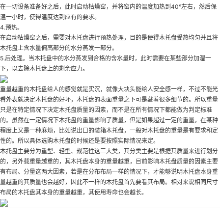
在一切设备准备好之后，此时启动枯燥窑，并将窑内的温度加热到40°左右，然后保
温一小时，使得温度达到应有的要求。
4.预热。
在启动枯燥窑之后，需要对木托盘进行预热处理，目的是使得木托盘受热均匀并且将
木托盘上含水量偏高部分的水分蒸发一部分。
5.后处理。当木托盘中的水分蒸发到合格的含水量时，此时需要在某些部分加湿一
下，以去除木托盘上的剩余应力。
重量越重的木托盘给人的感觉就是实沉，就像大块头能给人安全感一样，不过不能光
看外表就决定木托盘的好坏，木托盘的表面重量之下可是藏着很多细节的。所以重量
只是在特定情况下决定木托盘质量的因素，而不是在所有情况下都能做为判定标准
的。虽然在一定情况下木托盘的重量影响了质量，但是如果超过一定的重量，在某种
程度上又是一种麻烦，比如说出口的装箱木托盘，一般对木托盘的重量是有要求和定
性的。所以具体选购木托盘的时候还是要按照实际情况来定。
木托盘主要分为重型、轻型、规范性这三大类，其分类主要是根据其质量来进行划分
的，另外载重量越重的，其木托盘本身的重量越重，目前影响木托盘质量的因素主要
有布局、分量这两大因素，若是在分布布局一样的情况下，才能够说明木托盘本身重
量越重的其质量也会越好，因此不一样的木托盘首先要看其布局。相对来说相同尺寸
布局的木托盘其本身的重量越重，其使用寿命也会越长。