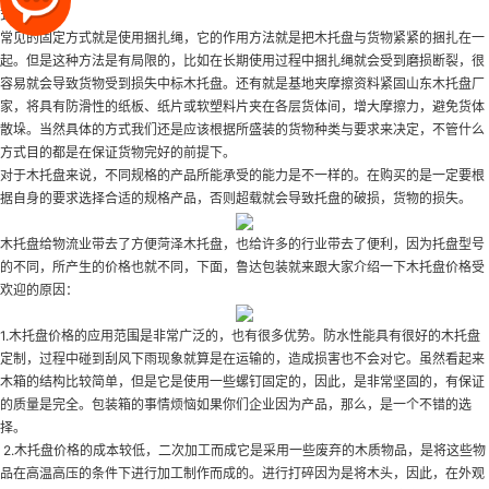
式。
常见的固定方式就是使用捆扎绳，它的作用方法就是把木托盘与货物紧紧的捆扎在一
起。但是这种方法是有局限的，比如在长期使用过程中捆扎绳就会受到磨损断裂，很
容易就会导致货物受到损失
中标木托盘
。还有就是基地夹摩擦资料紧固
山东木托盘厂
家
，将具有防滑性的纸板、纸片或软塑料片夹在各层货体间，增大摩擦力，避免货体
散垛。当然具体的方式我们还是应该根据所盛装的货物种类与要求来决定，不管什么
方式目的都是在保证货物完好的前提下。
对于木托盘来说，不同规格的产品所能承受的能力是不一样的。在购买的是一定要根
据自身的要求选择合适的规格产品，否则超载就会导致托盘的破损，货物的损失。
木托盘给物流业带去了方便
菏泽木托盘
，也给许多的行业带去了便利，因为托盘型号
的不同，所产生的价格也就不同，下面，鲁达包装就来跟大家介绍一下木托盘价格受
欢迎的原因：
1.木托盘价格的应用范围是非常广泛的，也有很多优势。防水性能具有很好的
木托盘
定制
，过程中碰到刮风下雨现象就算是在运输的，造成损害也不会对它。虽然看起来
木箱的结构比较简单，但是它是使用一些螺钉固定的，因此，是非常坚固的，有保证
的质量是完全。包装箱的事情烦恼如果你们企业因为产品，那么，是一个不错的选
择。
2.木托盘价格的成本较低，二次加工而成它是采用一些废弃的木质物品，是将这些物
品在高温高压的条件下进行加工制作而成的。进行打碎因为是将木头，因此，在外观